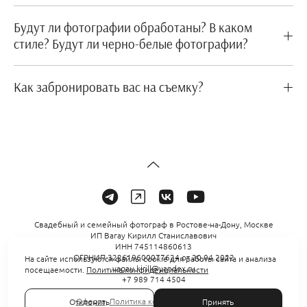
Будут ли фотографии обработаны? В каком
стиле? Будут ли черно-белые фотографии?
Как забронировать вас на съемку?
Свадебный и семейный фотограф в Ростове-на-Дону, Москве
ИП Вагау Кирилл Станиславович
ИНН 745114860613
ОГРНИП 322619600077624 от 20.04.2022
На сайте используются файлы cookie для работы сайта и анализа
vagau.kirill@yandex.ru
посещаемости.
Политика конфиденциальности
+7 989 714 4504
Оферта
,
Политика конфиденциальности
Отклонить
Принять